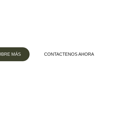
 dedicada al Marketing Digital, nos hace felices
negocio al siguiente nivel a través de herramientas
digitales.
UBRE MÁS
CONTACTENOS AHORA