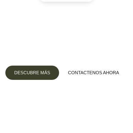
Somos una agencia dedicada al Marketing
Digital, nos hace felices lograr impulsar tu
negocio al siguiente nivel a través de
herramientas digitales.
DESCUBRE MÁS
CONTACTENOS AHORA