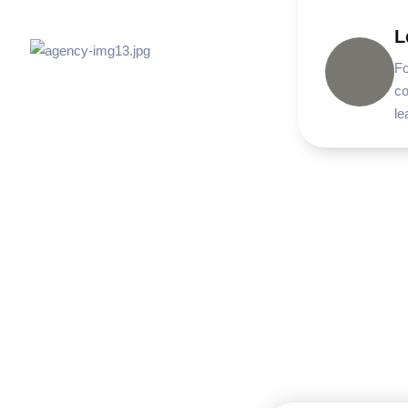
L
Fo
co
le