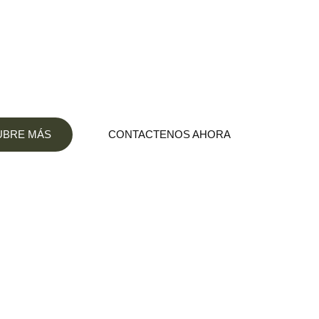
dicada al Marketing Digital, nos hace felices
egocio al siguiente nivel a través de herramientas
UBRE MÁS
CONTACTENOS AHORA