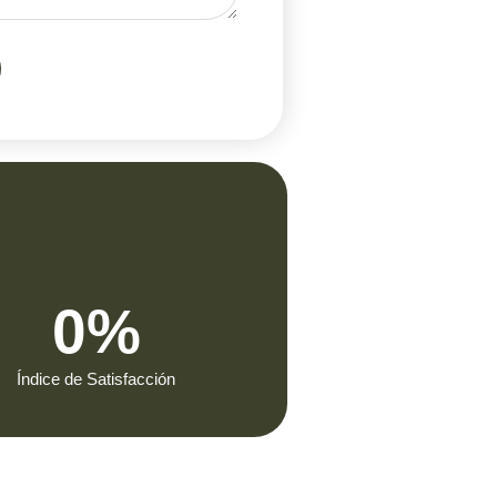
0
%
Índice de Satisfacción