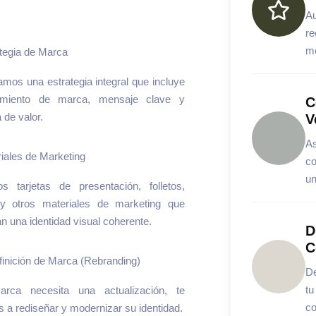
Au
re
m
tegia de Marca
amos una estrategia integral que incluye
namiento de marca, mensaje clave y
C
 de valor.
V
As
iales de Marketing
co
un
s tarjetas de presentación, folletos,
y otros materiales de marketing que
 una identidad visual coherente.
D
C
inición de Marca (Rebranding)
De
tu
rca necesita una actualización, te
co
a rediseñar y modernizar su identidad.